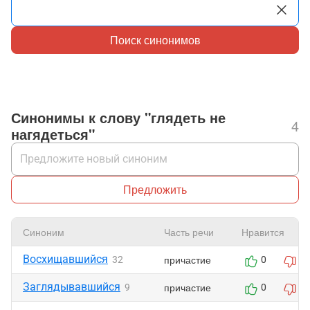
Поиск синонимов
Синонимы к слову "глядеть не
4
нагядеться"
Предложить
Синоним
Часть речи
Нравится
Восхищавшийся
причастие
32
0
0
Заглядывавшийся
причастие
9
0
0