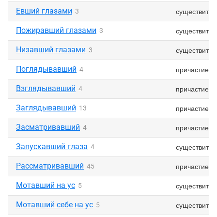
Евший глазами
существител
3
Пожиравший глазами
существител
3
Низавший глазами
существител
3
Поглядывавший
причастие
4
Взглядывавший
причастие
4
Заглядывавший
причастие
13
Засматривавший
причастие
4
Запускавший глаза
существител
4
Рассматривавший
причастие
45
Мотавший на ус
существител
5
Мотавший себе на ус
существител
5