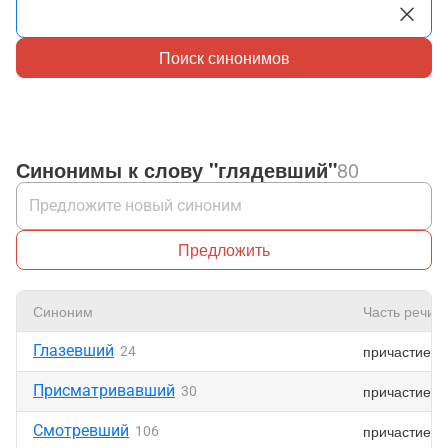
Поиск синонимов
Синонимы к слову "глядевший"
80
Предложить
Синоним
Часть речи
Глазевший
причастие
24
Присматривавший
причастие
30
Смотревший
причастие
106