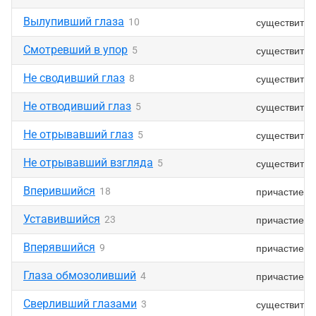
Вылупивший глаза
существител
10
Смотревший в упор
существител
5
Не сводивший глаз
существител
8
Не отводивший глаз
существител
5
Не отрывавший глаз
существител
5
Не отрывавший взгляда
существител
5
Вперившийся
причастие
18
Уставившийся
причастие
23
Вперявшийся
причастие
9
Глаза обмозоливший
причастие
4
Сверливший глазами
существител
3