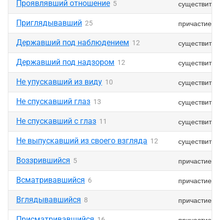
Проявлявший отношение
существител
5
Приглядывавший
причастие
25
Державший под наблюдением
существител
12
Державший под надзором
существител
12
Не упускавший из виду
существител
10
Не спускавший глаз
существител
13
Не спускавший с глаз
существител
11
Не выпускавший из своего взгляда
существител
12
Воззрившийся
причастие
5
Всматривавшийся
причастие
6
Вглядывавшийся
причастие
8
Присматривавшийся
причастие
16