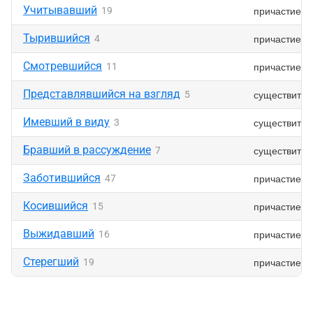
Учитывавший
причастие
19
Тырившийся
причастие
4
Смотревшийся
причастие
11
Представлявшийся на взгляд
существител
5
Имевший в виду
существител
3
Бравший в рассуждение
существител
7
Заботившийся
причастие
47
Косившийся
причастие
15
Выжидавший
причастие
16
Стерегший
причастие
19