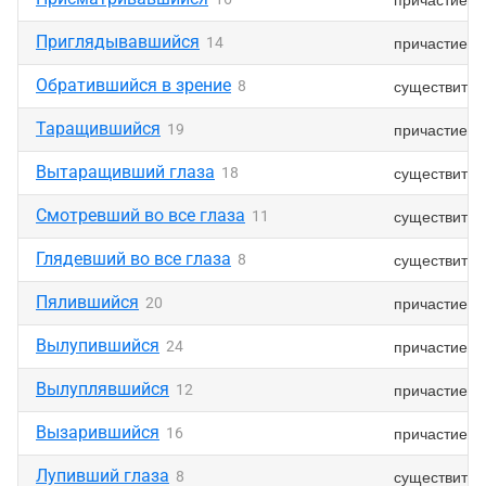
Приглядывавшийся
причастие
14
Обратившийся в зрение
существител
8
Таращившийся
причастие
19
Вытаращивший глаза
существител
18
Смотревший во все глаза
существител
11
Глядевший во все глаза
существител
8
Пялившийся
причастие
20
Вылупившийся
причастие
24
Вылуплявшийся
причастие
12
Вызарившийся
причастие
16
Лупивший глаза
существител
8