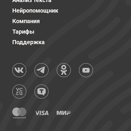
Анализ текста
Нейропомощник
Компания
Тарифы
Поддержка