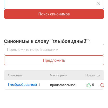
Поиск синонимов
Синонимы к слову "глыбовидный"
1
Предложить
Синоним
Часть речи
Нравится
Глыбообразный
прилагательное
1
0
0