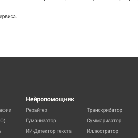
ервиса.
а
Нейропомощник
рафии
Рерайтер
Транскрибатор
EO)
Гуманизатор
Суммаризатор
у
ИИ-Детектор текста
Иллюстратор