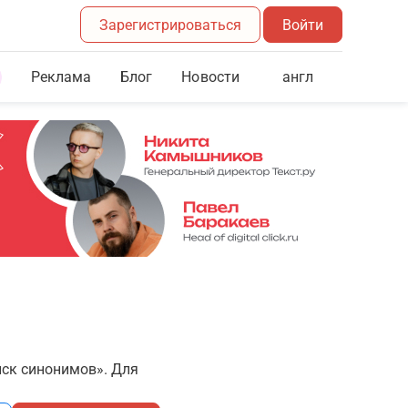
Зарегистрироваться
Войти
Реклама
Блог
англ
Новости
иск синонимов». Для