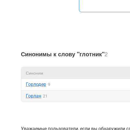
Синонимы к слову "глотник"
2
Синоним
Горлодер
9
Горлан
21
Уважаемые пользователи, если вы обнаружили сл