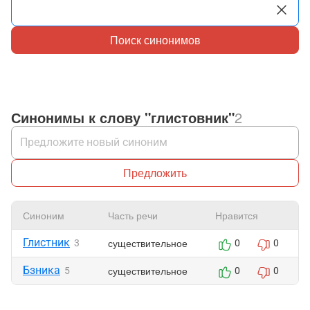
Поиск синонимов
Синонимы к слову "глистовник"
2
Предложить
Синоним
Часть речи
Нравится
Глистник
существительное
3
0
0
Бзника
существительное
5
0
0