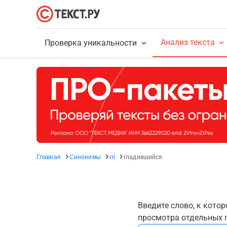
Анализ текста
Проверка уникальности
Главная
Синонимы
гл
гладившийся
Введите слово, к кото
просмотра отдельных г