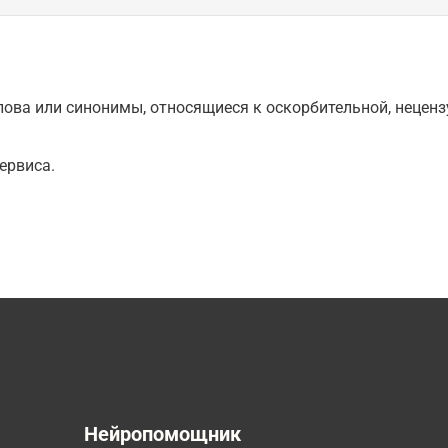
ова или синонимы, относящиеся к оскорбительной, нецензу
ервиса.
а
Нейропомощник