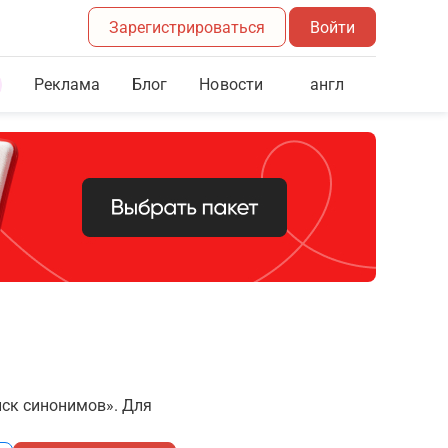
Зарегистрироваться
Войти
Реклама
Блог
англ
Новости
иск синонимов». Для