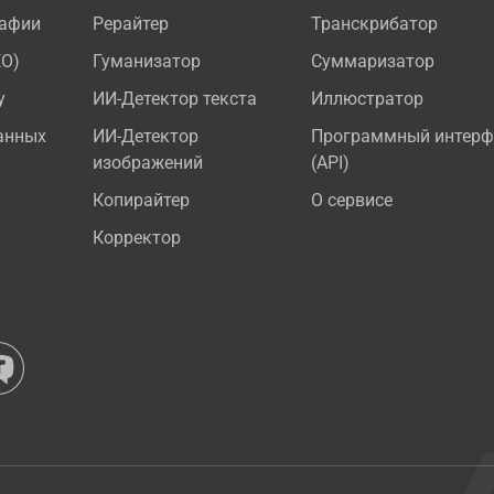
рафии
Рерайтер
Транскрибатор
EO)
Гуманизатор
Суммаризатор
у
ИИ-Детектор текста
Иллюстратор
анных
ИИ-Детектор
Программный интерф
изображений
(API)
Копирайтер
О сервисе
Корректор