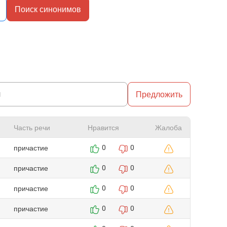
Поиск синонимов
Предложить
Часть речи
Нравится
Жалоба
причастие
0
0
причастие
0
0
причастие
0
0
причастие
0
0