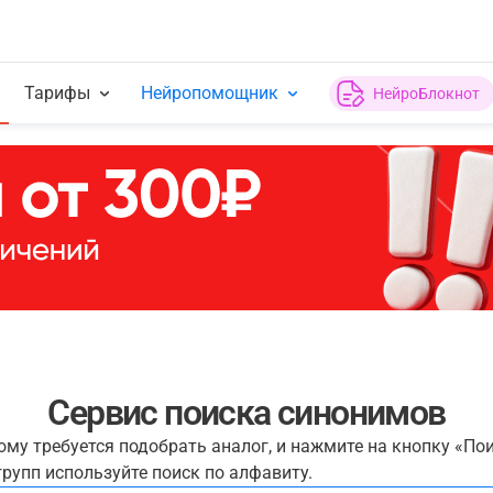
Тарифы
Нейропомощник
НейроБлокнот
Сервис поиска синонимов
рому требуется подобрать аналог, и нажмите на кнопку «По
рупп используйте поиск по алфавиту.