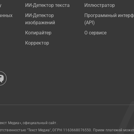
у
ИИ-Детектор текста
Иллюстратор
анных
ИИ-Детектор
Программный интерф
изображений
(API)
Копирайтер
О сервисе
Корректор
екст Медиа», официальный сайт.
етственностью "Текст Медиа", ОГРН 1163668076550. Прием платежей може