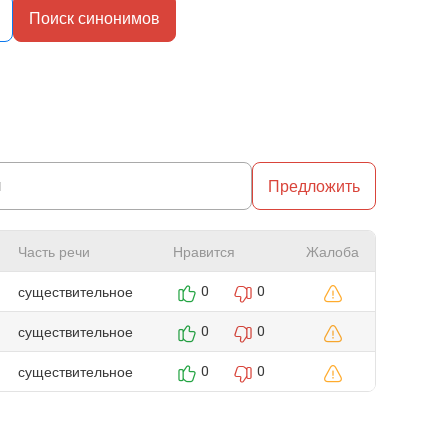
Поиск синонимов
Предложить
Часть речи
Нравится
Жалоба
существительное
0
0
существительное
0
0
существительное
0
0