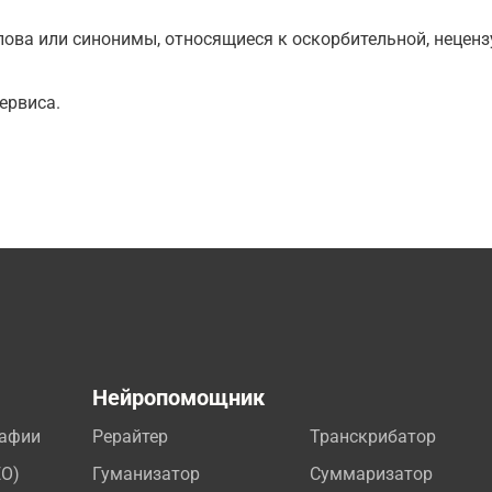
ова или синонимы, относящиеся к оскорбительной, нецензу
ервиса.
а
Нейропомощник
рафии
Рерайтер
Транскрибатор
EO)
Гуманизатор
Суммаризатор