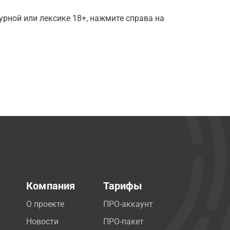
рной или лексике 18+, нажмите справа на
Компания
Тарифы
О проекте
ПРО-аккаунт
Новости
ПРО-пакет