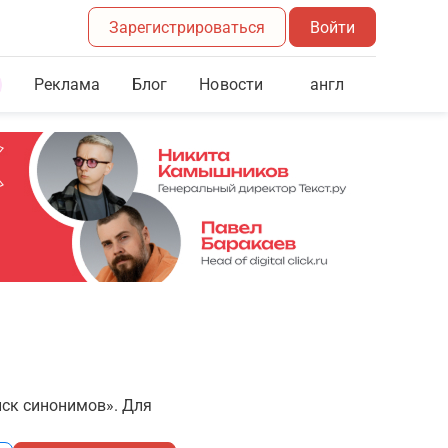
Зарегистрироваться
Войти
Реклама
Блог
англ
Новости
иск синонимов». Для