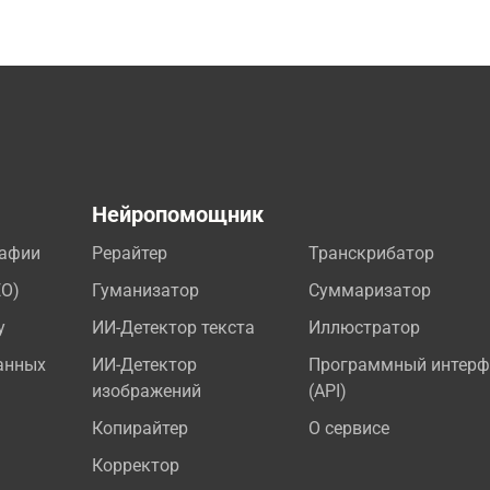
а
Нейропомощник
рафии
Рерайтер
Транскрибатор
EO)
Гуманизатор
Суммаризатор
у
ИИ-Детектор текста
Иллюстратор
анных
ИИ-Детектор
Программный интерф
изображений
(API)
Копирайтер
О сервисе
Корректор