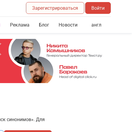
Зарегистрироваться
Войти
Реклама
Блог
англ
Новости
иск синонимов». Для