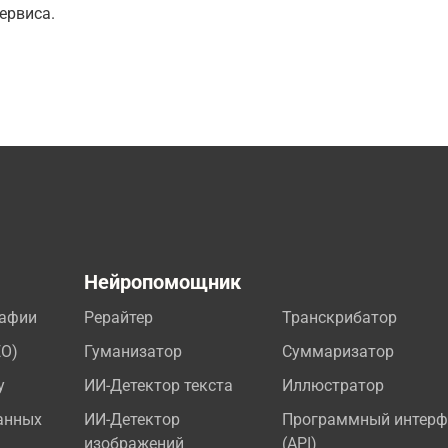
ервиса.
а
Нейропомощник
рафии
Рерайтер
Транскрибатор
EO)
Гуманизатор
Суммаризатор
у
ИИ-Детектор текста
Иллюстратор
анных
ИИ-Детектор
Программный интерф
изображений
(API)