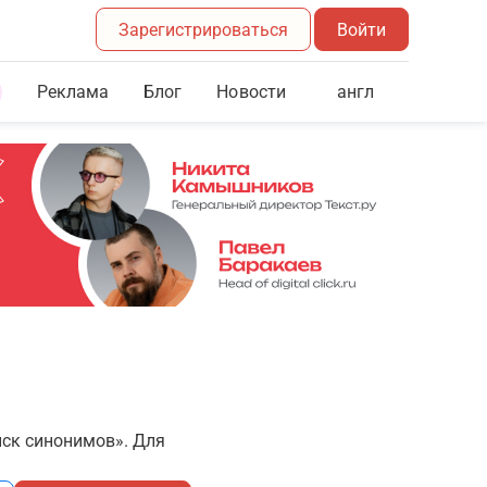
Зарегистрироваться
Войти
Реклама
Блог
англ
Новости
иск синонимов». Для