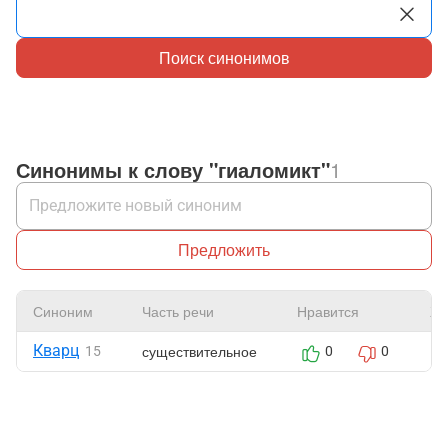
Поиск синонимов
Синонимы к слову "гиаломикт"
1
Предложить
Синоним
Часть речи
Нравится
Жа
Кварц
существительное
15
0
0