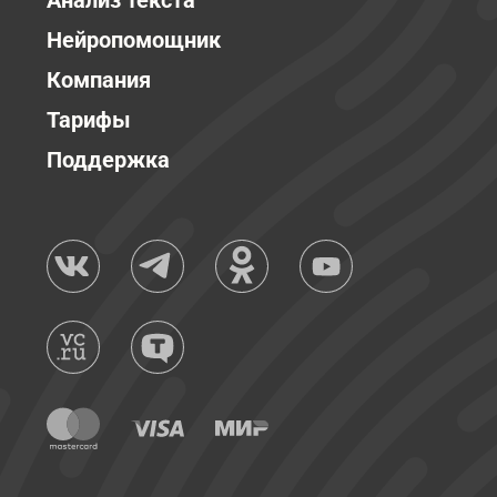
Анализ текста
Нейропомощник
Компания
Тарифы
Поддержка