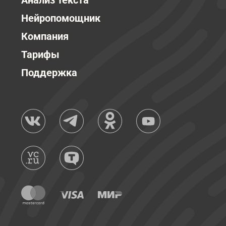
Анализ текста
Нейропомощник
Компания
Тарифы
Поддержка