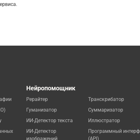
ервиса.
а
Нейропомощник
рафии
Рерайтер
Транскрибатор
EO)
Гуманизатор
Суммаризатор
у
ИИ-Детектор текста
Иллюстратор
анных
ИИ-Детектор
Программный интерф
изображений
(API)