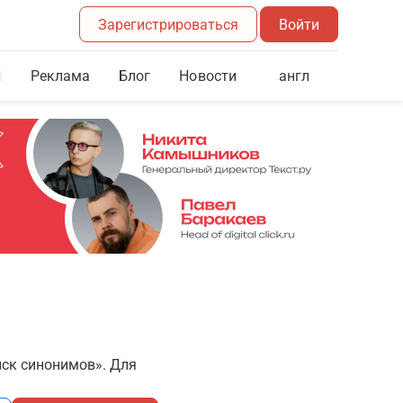
Зарегистрироваться
Войти
Реклама
Блог
англ
Новости
иск синонимов». Для