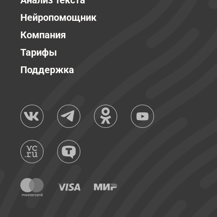
Анализ текста
Нейропомощник
Компания
Тарифы
Поддержка