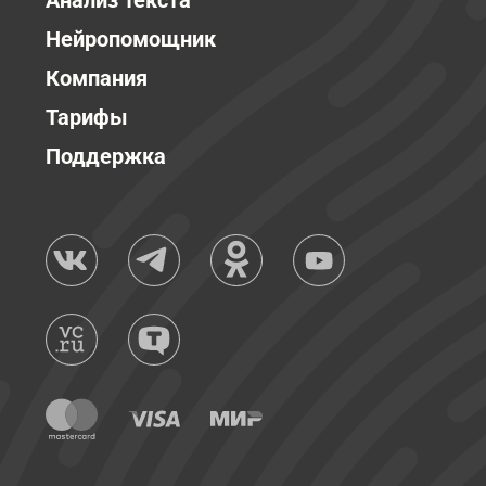
Анализ текста
Нейропомощник
Компания
Тарифы
Поддержка