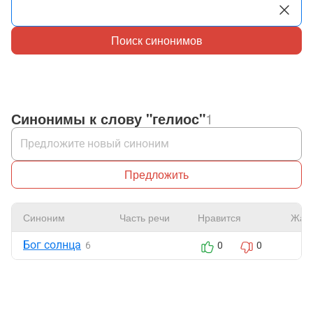
Поиск синонимов
Синонимы к слову "гелиос"
1
Предложить
Синоним
Часть речи
Нравится
Жал
Бог солнца
6
0
0