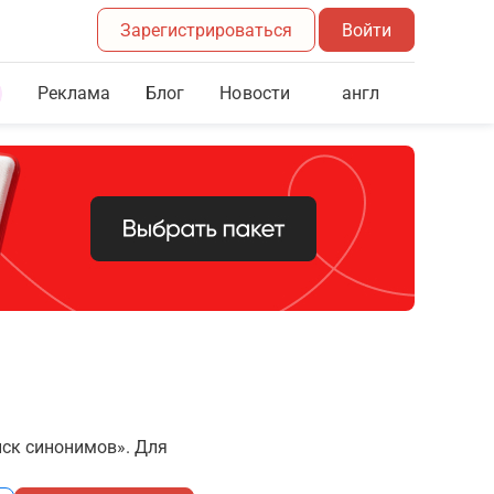
Зарегистрироваться
Войти
Реклама
Блог
англ
Новости
иск синонимов». Для