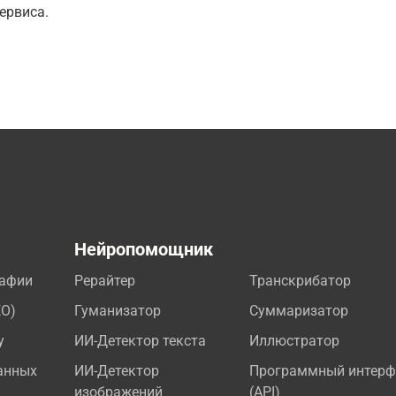
ервиса.
а
Нейропомощник
рафии
Рерайтер
Транскрибатор
EO)
Гуманизатор
Суммаризатор
у
ИИ-Детектор текста
Иллюстратор
анных
ИИ-Детектор
Программный интерф
изображений
(API)