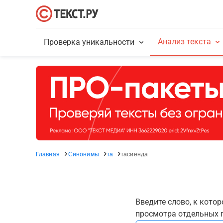
Анализ текста
Проверка уникальности
Главная
Синонимы
га
гасиенда
Введите слово, к кото
просмотра отдельных г