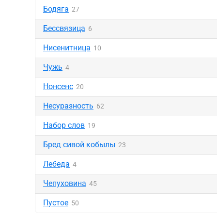
Бодяга
27
Бессвязица
6
Нисенитница
10
Чужь
4
Нонсенс
20
Несуразность
62
Набор слов
19
Бред сивой кобылы
23
Лебеда
4
Чепуховина
45
Пустое
50