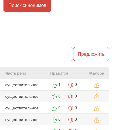
Поиск синонимов
Предложить
Часть речи
Нравится
Жалоба
существительное
1
0
существительное
0
0
существительное
0
0
существительное
0
0