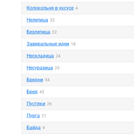
Колокольня в уксусе
4
Нелепица
32
Безлепица
22
Завиральные идеи
18
Нескладица
24
Несуразица
25
Бредни
34
Бред
42
Пустяки
26
Пурга
21
Байда
9