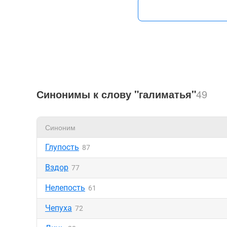
Синонимы к слову "галиматья"
49
Синоним
Глупость
87
Вздор
77
Нелепость
61
Чепуха
72