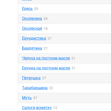
Ересь
33
Околесина
20
Околесная
18
Ерундистика
27
Бредятина
27
Чепуха на постном масле
21
Ерунда на постном масле
21
Петрушка
27
Тарабарщина
22
Муть
37
Сапоги всмятку
12