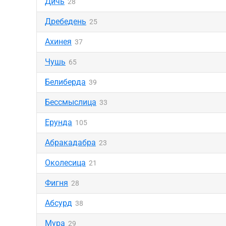
Дичь
28
Дребедень
25
Ахинея
37
Чушь
65
Белиберда
39
Бессмыслица
33
Ерунда
105
Абракадабра
23
Околесица
21
Фигня
28
Абсурд
38
Мура
29