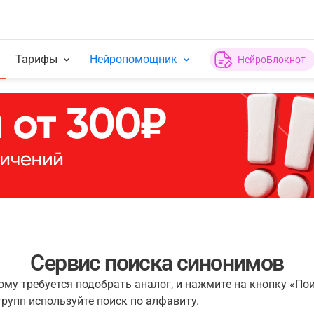
Тарифы
Нейропомощник
НейроБлокнот
Сервис поиска синонимов
рому требуется подобрать аналог, и нажмите на кнопку «По
рупп используйте поиск по алфавиту.