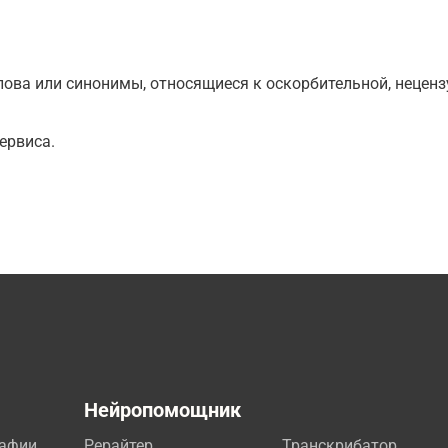
ова или синонимы, относящиеся к оскорбительной, нецензу
ервиса.
а
Нейропомощник
рафии
Рерайтер
Транскрибатор