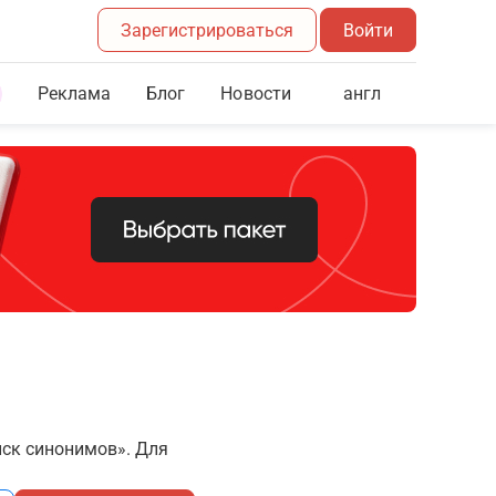
Зарегистрироваться
Войти
Реклама
Блог
англ
Новости
иск синонимов». Для