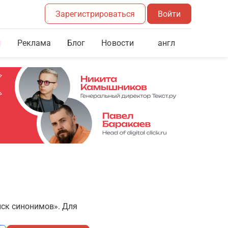
Зарегистрироваться
Войти
Реклама
Блог
англ
Новости
иск синонимов». Для