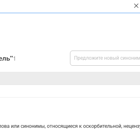
ель"
1
ова или синонимы, относящиеся к оскорбительной, нецензу