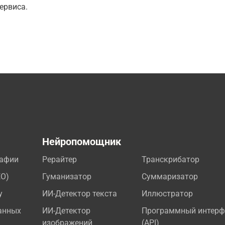
ервиса.
а
Нейропомощник
рафии
Рерайтер
Транскрибатор
EO)
Гуманизатор
Суммаризатор
у
ИИ-Детектор текста
Иллюстратор
анных
ИИ-Детектор
Программный интерф
изображений
(API)