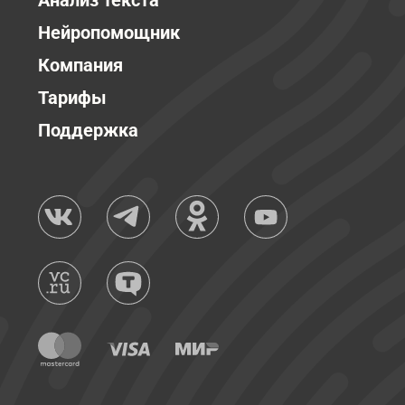
Анализ текста
Нейропомощник
Компания
Тарифы
Поддержка