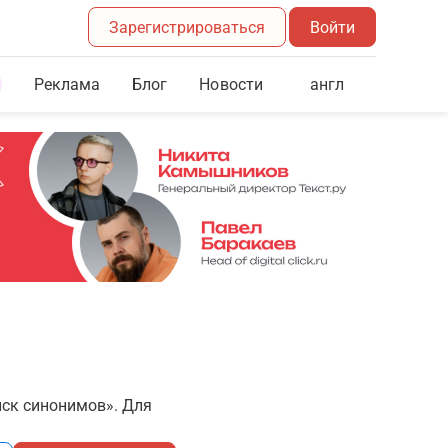
Зарегистрироваться
Войти
Реклама
Блог
англ
Новости
иск синонимов». Для