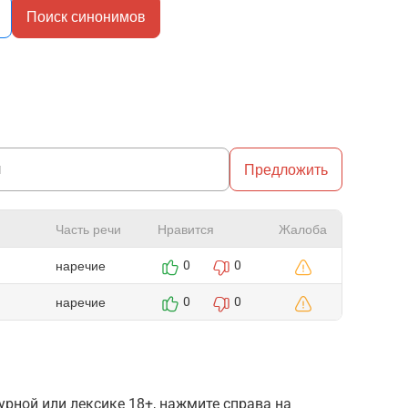
Поиск синонимов
Предложить
Часть речи
Нравится
Жалоба
наречие
0
0
наречие
0
0
рной или лексике 18+, нажмите справа на