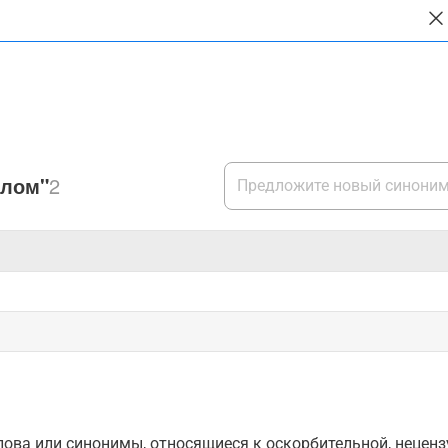
шлом"
2
ова или синонимы, относящиеся к оскорбительной, нецензу