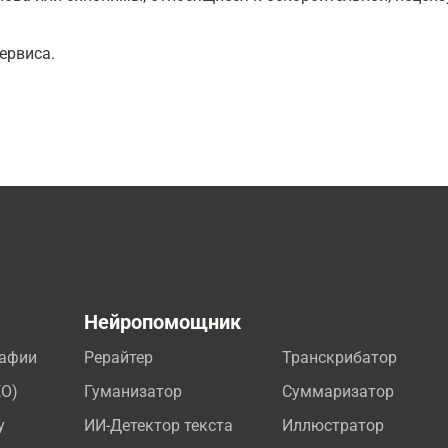
ервиса.
а
Нейропомощник
рафии
Рерайтер
Транскрибатор
EO)
Гуманизатор
Суммаризатор
у
ИИ-Детектор текста
Иллюстратор