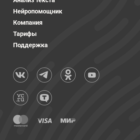
Анализ текста
Нейропомощник
Компания
Тарифы
Поддержка