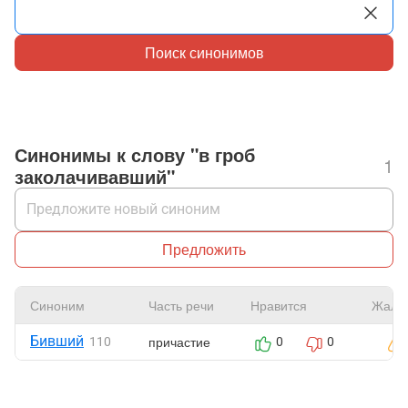
Поиск синонимов
Синонимы к слову "в гроб
1
заколачивавший"
Предложить
Синоним
Часть речи
Нравится
Жало
Бивший
причастие
110
0
0