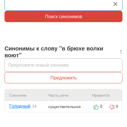
Поиск синонимов
Синонимы к слову "в брюхе волки
1
воют"
Предложить
Синоним
Часть речи
Нравится
Голодный
существительное
24
0
0