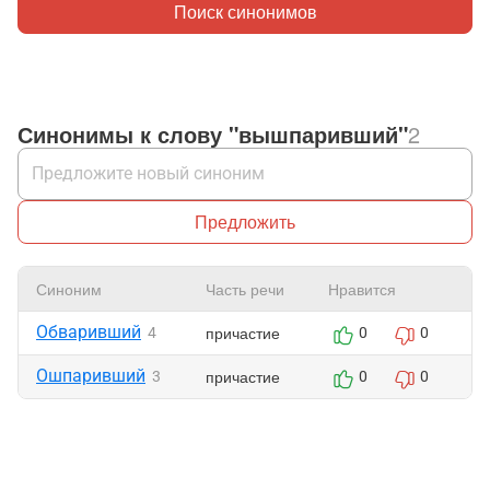
Поиск синонимов
Синонимы к слову "вышпаривший"
2
Предложить
Синоним
Часть речи
Нравится
Ж
Обваривший
причастие
4
0
0
Ошпаривший
причастие
3
0
0