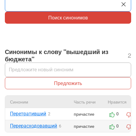
Поиск синонимов
Синонимы к слову "вышедший из
2
бюджета"
Предложить
Синоним
Часть речи
Нравится
Перетративший
причастие
2
0
0
Перерасходовавший
причастие
6
0
1