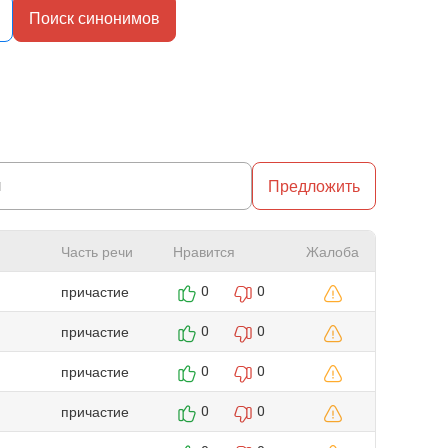
Поиск синонимов
Предложить
Часть речи
Нравится
Жалоба
причастие
0
0
причастие
0
0
причастие
0
0
причастие
0
0