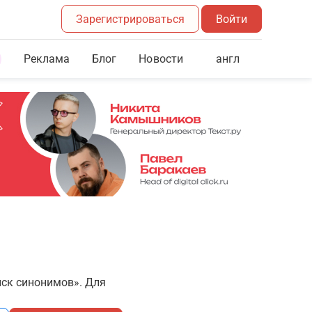
Зарегистрироваться
Войти
Реклама
Блог
англ
Новости
иск синонимов». Для