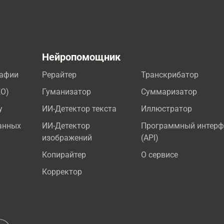
а
Нейропомощник
рафии
Рерайтер
Транскрибатор
EO)
Гуманизатор
Суммаризатор
у
ИИ-Детектор текста
Иллюстратор
анных
ИИ-Детектор
Программный интерф
изображений
(API)
Копирайтер
О сервисе
Корректор