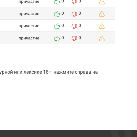
причастие
0
0
причастие
0
0
причастие
0
0
причастие
0
0
рной или лексике 18+, нажмите справа на