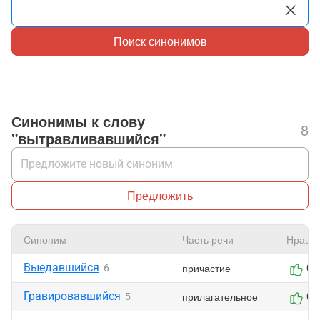
Поиск синонимов
Синонимы к слову
8
"вытравливавшийся"
Предложить
Синоним
Часть речи
Нравит
Выедавшийся
причастие
6
0
Гравировавшийся
прилагательное
5
0