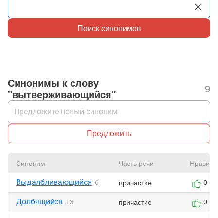
Поиск синонимов
Синонимы к слову
9
"вытверживающийся"
Предложить
Синоним
Часть речи
Нравитс
Выдалбливающийся
причастие
6
0
Долбящийся
причастие
13
0