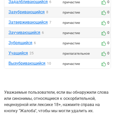
Задалбливающийся
причастие
6
0
Зазубривающийся
причастие
8
0
Затверживающийся
причастие
7
0
Заучивающийся
причастие
6
0
Зубрящийся
причастие
6
0
Учащийся
прилагательное
25
0
Вызубривающийся
причастие
10
0
Уважаемые пользователи, если вы обнаружили слова
или синонимы, относящиеся к оскорбительной,
нецензурной или лексике 18+, нажмите справа на
кнопку "Жалоба", чтобы мы могли удалить их.