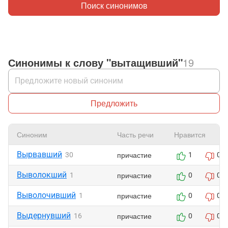
Поиск синонимов
Синонимы к слову "вытащивший"
19
Предложить
Синоним
Часть речи
Нравится
Вырвавший
причастие
30
1
0
Выволокший
причастие
1
0
0
Выволочивший
причастие
1
0
0
Выдернувший
причастие
16
0
0