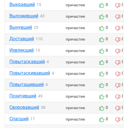
Выкравший
причастие
15
0
0
Выложивший
причастие
43
0
0
Вынувший
причастие
25
0
0
Доставший
причастие
110
0
0
Извлекший
причастие
13
0
0
Повытаскавший
причастие
4
0
0
Повытаскивавший
причастие
4
0
0
Повытащивший
причастие
4
0
0
Похитивший
причастие
49
0
0
Своровавший
причастие
38
0
0
Спасший
причастие
17
0
0