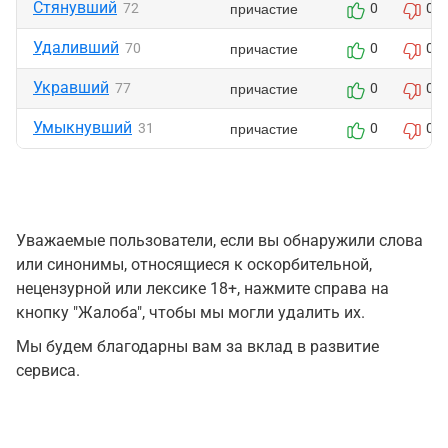
Стянувший
причастие
72
0
0
Удаливший
причастие
70
0
0
Укравший
причастие
77
0
0
Умыкнувший
причастие
31
0
0
Уважаемые пользователи, если вы обнаружили слова
или синонимы, относящиеся к оскорбительной,
нецензурной или лексике 18+, нажмите справа на
кнопку "Жалоба", чтобы мы могли удалить их.
Мы будем благодарны вам за вклад в развитие
сервиса.