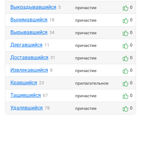
Выкрадывавшийся
причастие
5
0
Вынимавшийся
причастие
18
0
Вырывавшийся
причастие
34
0
Дергавшийся
причастие
11
0
Достававшийся
причастие
31
0
Извлекавшийся
причастие
8
0
Кравшийся
прилагательное
23
0
Тащившийся
причастие
67
0
Удалявшийся
причастие
78
0