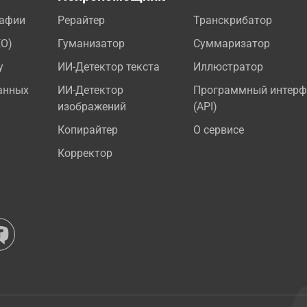
рафии
Рерайтер
Транскрибатор
EO)
Гуманизатор
Суммаризатор
у
ИИ-Детектор текста
Иллюстратор
анных
ИИ-Детектор
Программный интерф
изображений
(API)
Копирайтер
О сервисе
Корректор