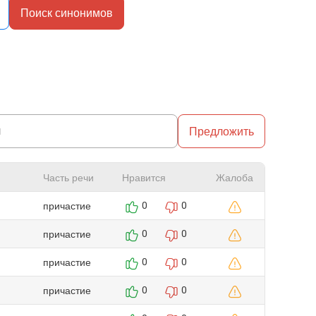
Поиск синонимов
Предложить
Часть речи
Нравится
Жалоба
причастие
0
0
причастие
0
0
причастие
0
0
причастие
0
0