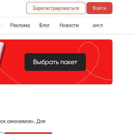
Зарегистрироваться
Войти
Реклама
Блог
англ
Новости
иск синонимов». Для