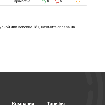
причастие
0
0
рной или лексике 18+, нажмите справа на
Компания
Тарифы