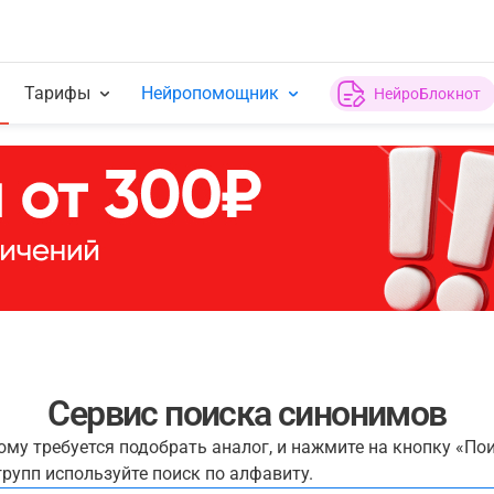
Тарифы
Нейропомощник
НейроБлокнот
Сервис поиска синонимов
рому требуется подобрать аналог, и нажмите на кнопку «По
рупп используйте поиск по алфавиту.