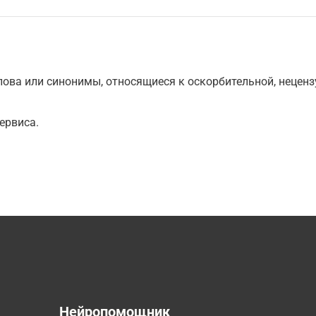
ова или синонимы, относящиеся к оскорбительной, нецензу
ервиса.
а
Нейропомощник