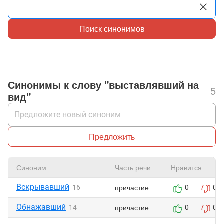
Поиск синонимов
Синонимы к слову "выставлявший на
5
вид"
Предложить
Синоним
Часть речи
Нравится
Вскрывавший
причастие
16
0
0
Обнажавший
причастие
14
0
0