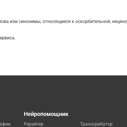
ова или синонимы, относящиеся к оскорбительной, нецензу
ервиса.
а
Нейропомощник
рафии
Рерайтер
Транскрибатор