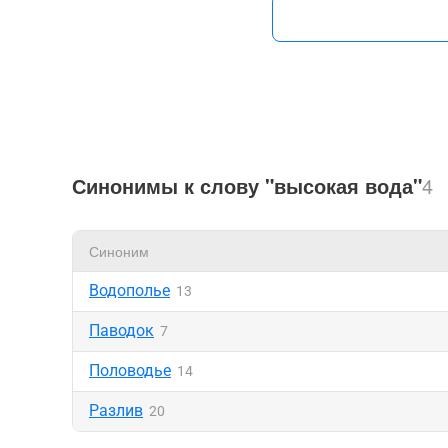
Синонимы к слову "высокая вода"
4
Синоним
Водополье
13
Паводок
7
Половодье
14
Разлив
20