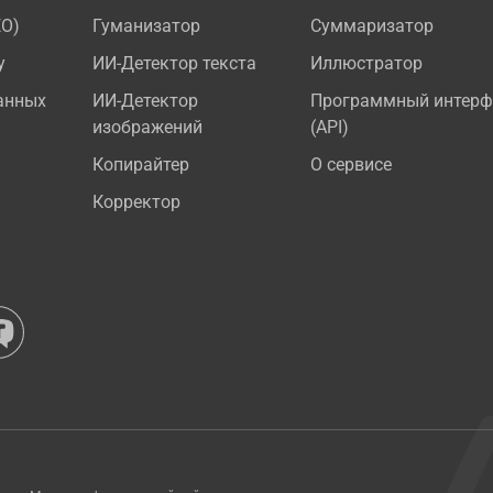
EO)
Гуманизатор
Суммаризатор
у
ИИ-Детектор текста
Иллюстратор
анных
ИИ-Детектор
Программный интерф
изображений
(API)
Копирайтер
О сервисе
Корректор