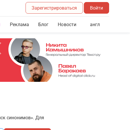
Зарегистрироваться
Войти
Реклама
Блог
англ
Новости
иск синонимов». Для