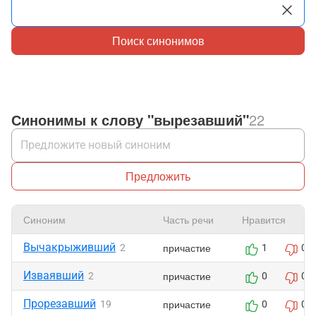
Поиск синонимов
Синонимы к слову "вырезавший"
22
Предложить
Синоним
Часть речи
Нравится
Вычакрыживший
причастие
2
1
0
Изваявший
причастие
2
0
0
Прорезавший
причастие
19
0
0