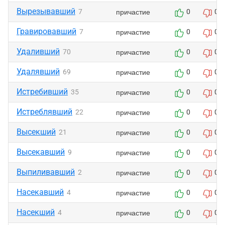
Вырезывавший
причастие
7
0
0
Гравировавший
причастие
7
0
0
Удаливший
причастие
70
0
0
Удалявший
причастие
69
0
0
Истребивший
причастие
35
0
0
Истреблявший
причастие
22
0
0
Высекший
причастие
21
0
0
Высекавший
причастие
9
0
0
Выпиливавший
причастие
2
0
0
Насекавший
причастие
4
0
0
Насекший
причастие
4
0
0