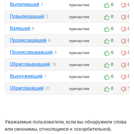
Выпиливший
причастие
1
0
0
Повырезавший
причастие
2
0
0
Ваявший
причастие
6
0
0
Прорисовавший
причастие
6
0
0
Прорисовывавший
причастие
6
0
0
Обрисовывавший
причастие
19
0
0
Выкруживший
причастие
1
0
0
Обрисовавший
причастие
21
0
1
Уважаемые пользователи, если вы обнаружили слова
или синонимы, относящиеся к оскорбительной,