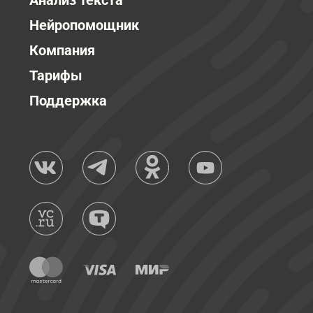
Анализ текста
Нейропомощник
Компания
Тарифы
Поддержка