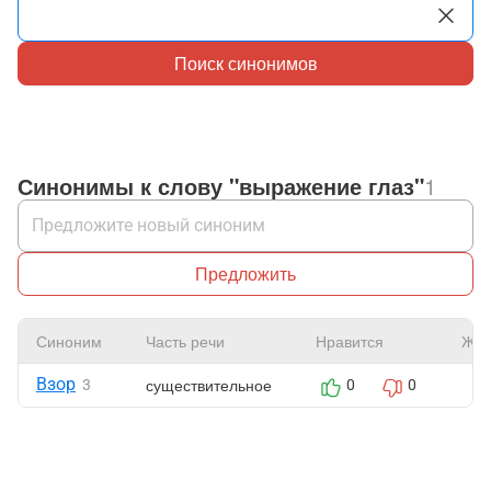
Поиск синонимов
Синонимы к слову "выражение глаз"
1
Предложить
Синоним
Часть речи
Нравится
Жал
Взор
существительное
3
0
0