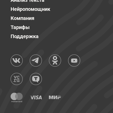
Анализ текста
Нейропомощник
Компания
Тарифы
Поддержка