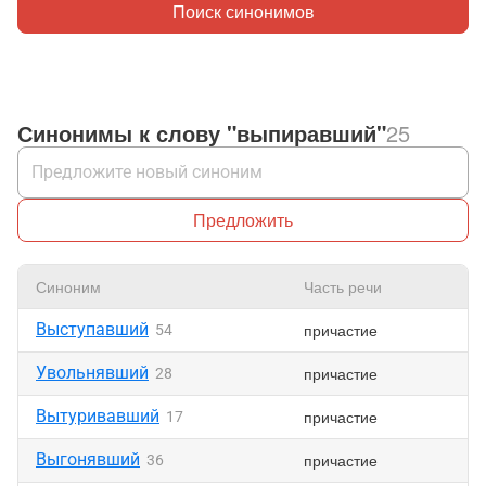
Поиск синонимов
Синонимы к слову "выпиравший"
25
Предложить
Синоним
Часть речи
Н
Выступавший
причастие
54
Увольнявший
причастие
28
Вытуривавший
причастие
17
Выгонявший
причастие
36