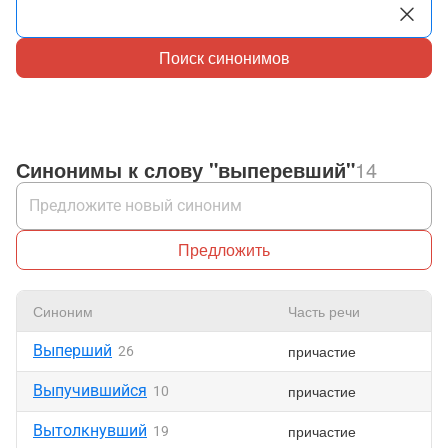
Поиск синонимов
Синонимы к слову "выперевший"
14
Предложить
Синоним
Часть речи
Выперший
причастие
26
Выпучившийся
причастие
10
Вытолкнувший
причастие
19