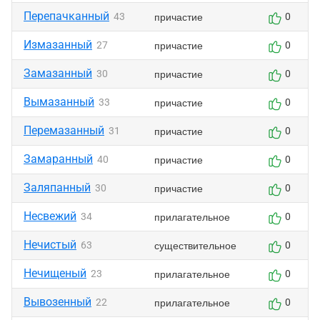
Перепачканный
причастие
43
0
Измазанный
причастие
27
0
Замазанный
причастие
30
0
Вымазанный
причастие
33
0
Перемазанный
причастие
31
0
Замаранный
причастие
40
0
Заляпанный
причастие
30
0
Несвежий
прилагательное
34
0
Нечистый
существительное
63
0
Нечищеный
прилагательное
23
0
Вывозенный
прилагательное
22
0