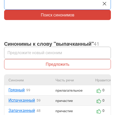
Поиск синонимов
Синонимы к слову "выпачканный"
41
Предложить
Синоним
Часть речи
Нравится
Грязный
прилагательное
99
0
Испачканный
причастие
59
0
Запачканный
причастие
48
0