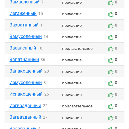
Замасленный
причастие
7
0
Изгаженный
причастие
15
0
Захватанный
причастие
1
0
Замусоленный
причастие
14
0
Засаленный
прилагательное
18
0
Запятнанный
причастие
36
0
Запакощенный
причастие
28
0
Измусоленный
причастие
8
0
Испакощенный
причастие
25
0
Изгвазданный
прилагательное
22
0
Загвазданный
причастие
27
0
Залапанный
причастие
6
0