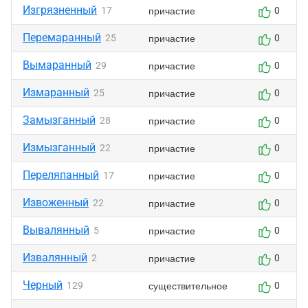
Изгрязненный
причастие
17
0
Перемаранный
причастие
25
0
Вымаранный
причастие
29
0
Измаранный
причастие
25
0
Замызганный
причастие
28
0
Измызганный
причастие
22
0
Переляпанный
причастие
17
0
Извоженный
причастие
22
0
Вывалянный
причастие
5
0
Извалянный
причастие
2
0
Черный
существительное
129
0