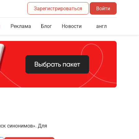
Зарегистрироваться
Войти
Реклама
Блог
англ
Новости
иск синонимов». Для