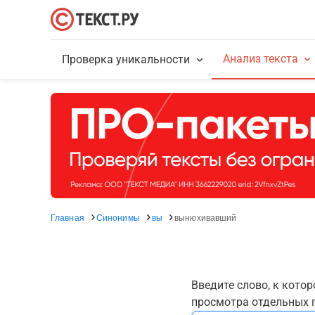
Анализ текста
Проверка уникальности
Главная
Синонимы
вы
вынюхивавший
Введите слово, к кото
просмотра отдельных г