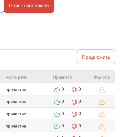
Поиск синонимов
Предложить
Часть речи
Нравится
Жалоба
причастие
0
0
причастие
0
0
причастие
0
0
причастие
0
0