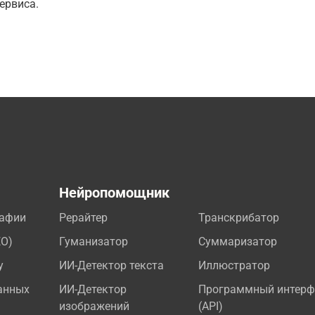
ервиса.
а
Нейропомощник
рафии
Рерайтер
Транскрибатор
EO)
Гуманизатор
Суммаризатор
у
ИИ-Детектор текста
Иллюстратор
анных
ИИ-Детектор
Программный интерф
изображений
(API)