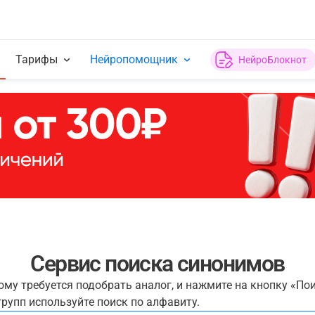
Тарифы
Нейропомощник
НейроБлокнот
Сервис поиска синонимов
рому требуется подобрать аналог, и нажмите на кнопку «По
рупп используйте поиск по алфавиту.