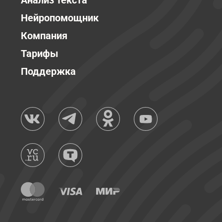
Анализ текста
Нейропомощник
Компания
Тарифы
Поддержка