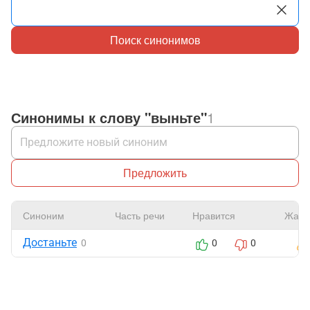
Поиск синонимов
Синонимы к слову "выньте"
1
Предложить
Синоним
Часть речи
Нравится
Жало
Достаньте
0
0
0