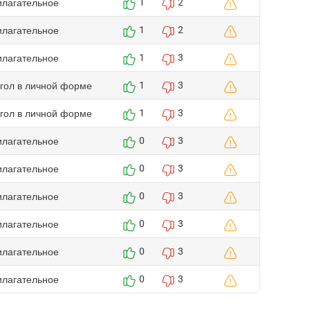
илагательное
1
2
илагательное
1
2
илагательное
1
3
агол в личной форме
1
3
агол в личной форме
1
3
илагательное
0
3
илагательное
0
3
илагательное
0
3
илагательное
0
3
илагательное
0
3
илагательное
0
3