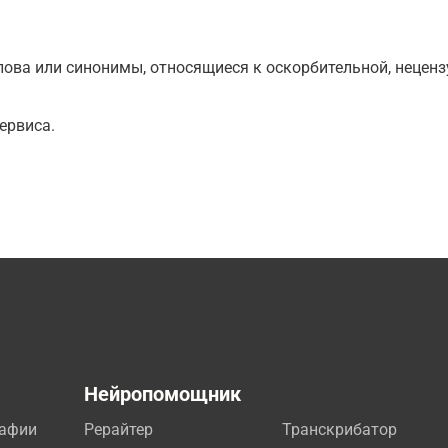
ова или синонимы, относящиеся к оскорбительной, нецензу
ервиса.
а
Нейропомощник
рафии
Рерайтер
Транскрибатор