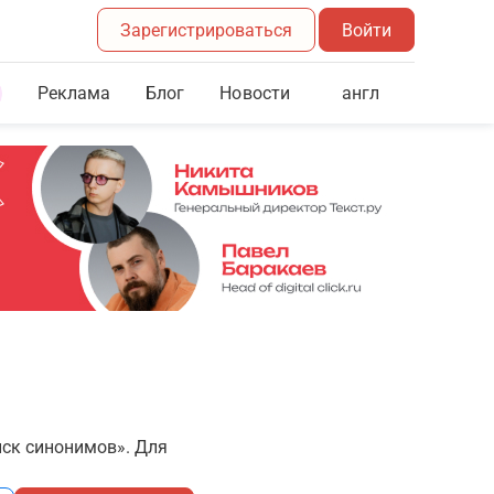
Зарегистрироваться
Войти
Реклама
Блог
англ
Новости
иск синонимов». Для