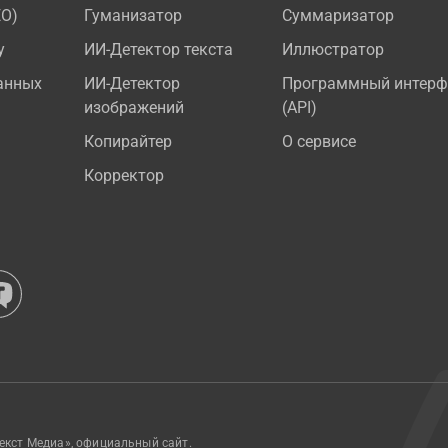
EO)
Гуманизатор
Суммаризатор
у
ИИ-Детектор текста
Иллюстратор
анных
ИИ-Детектор
Программный интерф
изображений
(API)
Копирайтер
О сервисе
Корректор
екст Медиа», официальный сайт.