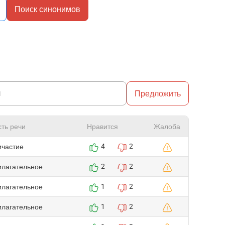
Поиск синонимов
Предложить
сть речи
Нравится
Жалоба
ичастие
4
2
илагательное
2
2
илагательное
1
2
илагательное
1
2