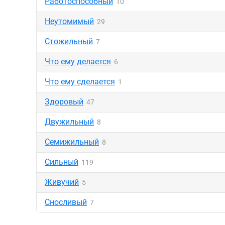
Работоспособный
10
Неутомимый
29
Стожильный
7
Что ему делается
6
Что ему сделается
1
Здоровый
47
Двужильный
8
Семижильный
8
Сильный
119
Живучий
5
Сносливый
7