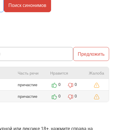
Поиск синонимов
Предложить
Часть речи
Нравится
Жалоба
причастие
0
0
причастие
0
0
рной или лексике 18+, нажмите справа на