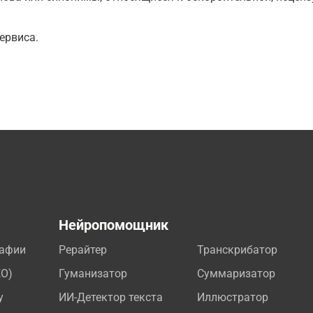
ервиса.
а
Нейропомощник
рафии
Рерайтер
Транскрибатор
EO)
Гуманизатор
Суммаризатор
у
ИИ-Детектор текста
Иллюстратор