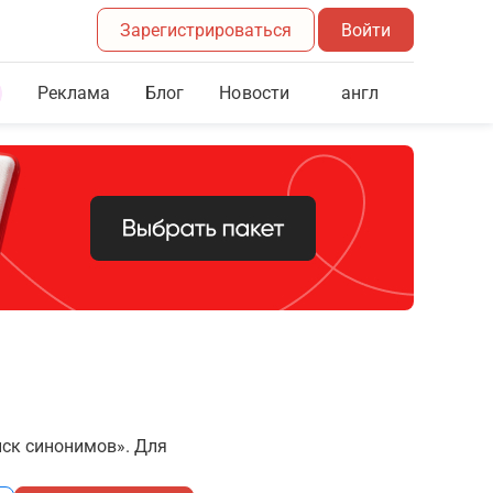
Зарегистрироваться
Войти
Реклама
Блог
англ
Новости
иск синонимов». Для