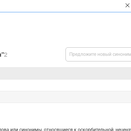
я"
2
ова или синонимы, относящиеся к оскорбительной, нецензу