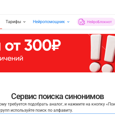
Тарифы
Нейропомощник
НейроБлокнот
Сервис поиска синонимов
рому требуется подобрать аналог, и нажмите на кнопку «По
рупп используйте поиск по алфавиту.