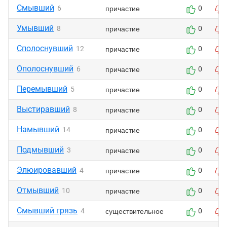
Смывший
причастие
6
0
Умывший
причастие
8
0
Сполоснувший
причастие
12
0
Ополоснувший
причастие
6
0
Перемывший
причастие
5
0
Выстиравший
причастие
8
0
Намывший
причастие
14
0
Подмывший
причастие
3
0
Элюировавший
причастие
4
0
Отмывший
причастие
10
0
Смывший грязь
существительное
4
0