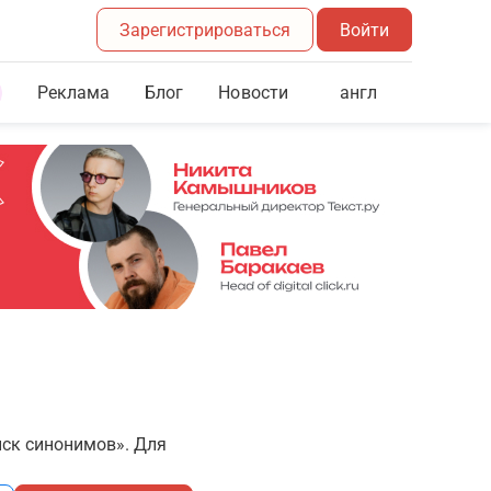
Зарегистрироваться
Войти
Реклама
Блог
англ
Новости
иск синонимов». Для