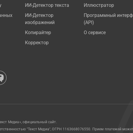
у
ИИ-Детектор текста
Иллюстратор
анных
ИИ-Детектор
Программный интерф
изображений
(API)
Копирайтер
О сервисе
Корректор
екст Медиа», официальный сайт.
етственностью "Текст Медиа", ОГРН 1163668076550. Прием платежей може