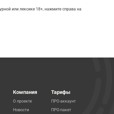
рной или лексике 18+, нажмите справа на
Компания
Тарифы
О проекте
ПРО-аккаунт
Новости
ПРО-пакет