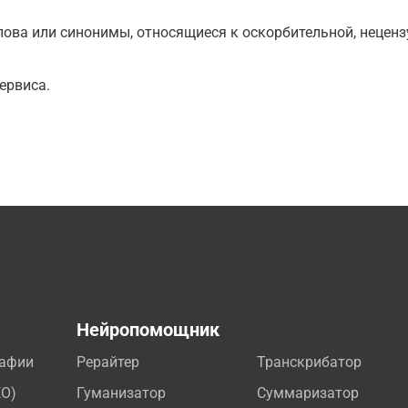
ова или синонимы, относящиеся к оскорбительной, нецензу
ервиса.
а
Нейропомощник
рафии
Рерайтер
Транскрибатор
EO)
Гуманизатор
Суммаризатор