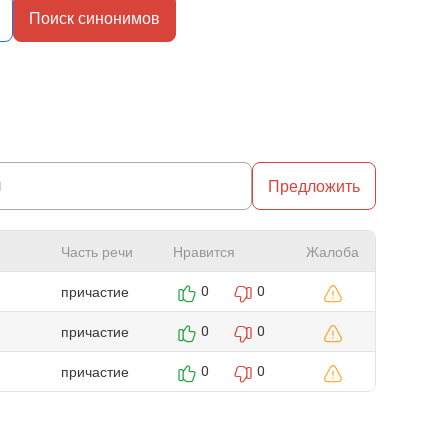
Поиск синонимов
Предложить
Часть речи
Нравится
Жалоба
причастие
0
0
причастие
0
0
причастие
0
0