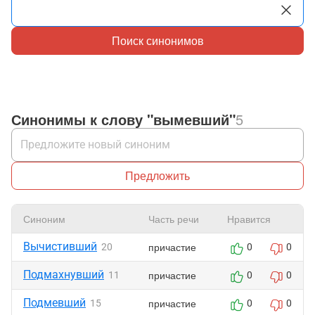
Поиск синонимов
Синонимы к слову "вымевший"
5
Предложить
Синоним
Часть речи
Нравится
Вычистивший
причастие
20
0
0
Подмахнувший
причастие
11
0
0
Подмевший
причастие
15
0
0