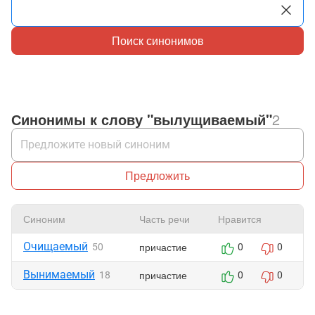
Поиск синонимов
Синонимы к слову "вылущиваемый"
2
Предложить
Синоним
Часть речи
Нравится
Очищаемый
причастие
50
0
0
Вынимаемый
причастие
18
0
0