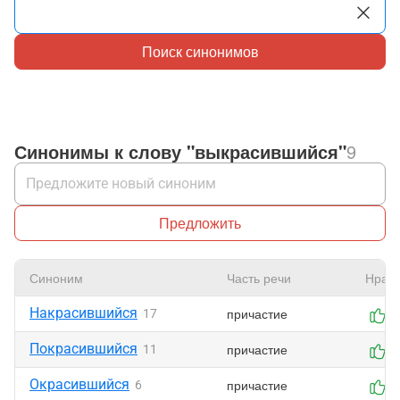
Поиск синонимов
Синонимы к слову "выкрасившийся"
9
Предложить
Синоним
Часть речи
Нрави
Накрасившийся
причастие
17
0
Покрасившийся
причастие
11
0
Окрасившийся
причастие
6
0