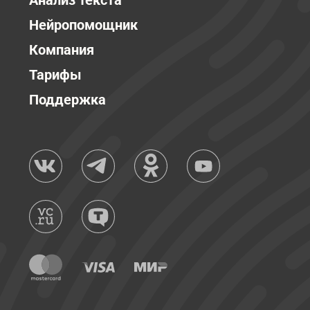
Анализ текста
Нейропомощник
Компания
Тарифы
Поддержка