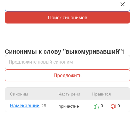
Поиск синонимов
Синонимы к слову "выкомуривавший"
1
Предложить
Синоним
Часть речи
Нравится
Ж
Намекавший
причастие
25
0
0