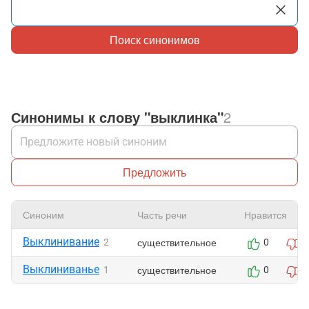
Поиск синонимов
Синонимы к слову "выклинка"
2
Предложить
Синоним
Часть речи
Нравится
Выклинивание
существительное
2
0
0
Выклиниванье
существительное
1
0
0