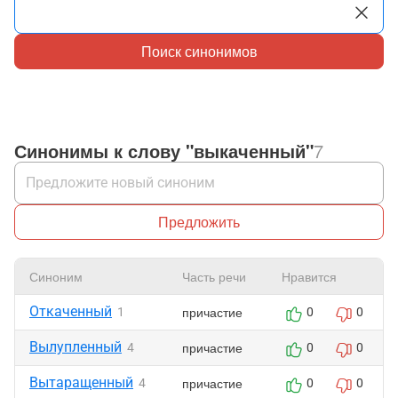
Поиск синонимов
Синонимы к слову "выкаченный"
7
Предложить
Синоним
Часть речи
Нравится
Откаченный
причастие
1
0
0
Вылупленный
причастие
4
0
0
Вытаращенный
причастие
4
0
0